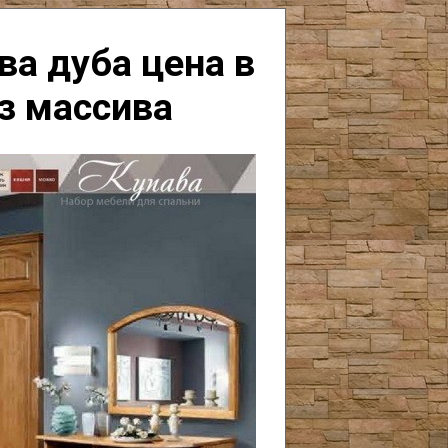
ва дуба цена в
з массива