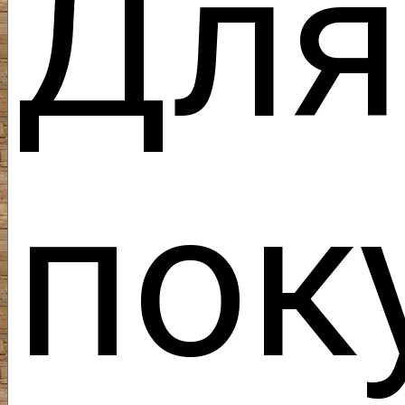
Дл
пок