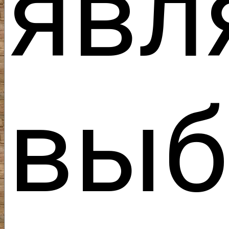
явл
вы