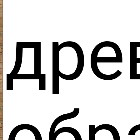
дре
обр