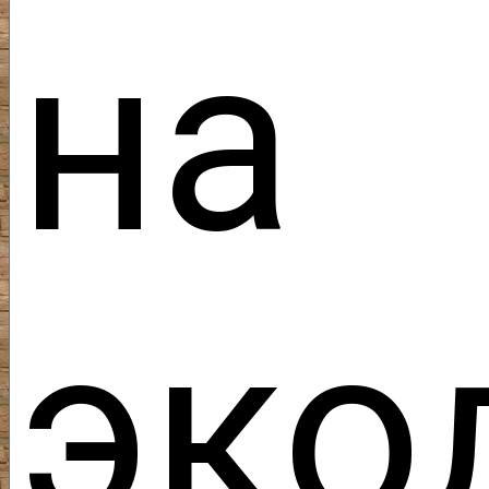
на
эко