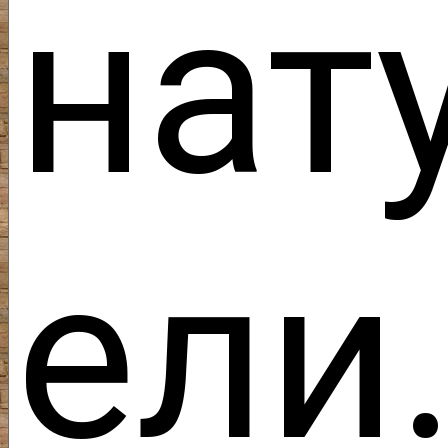
нат
ели