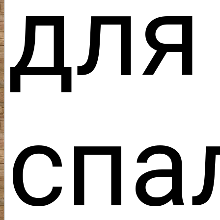
для
спа