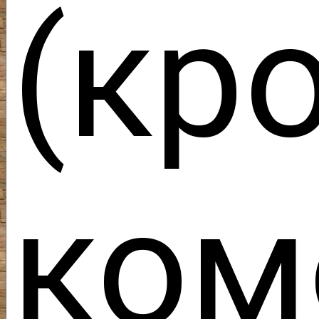
(кр
ком