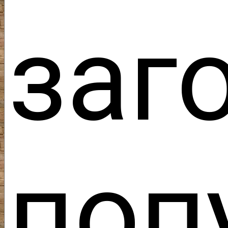
за
поп