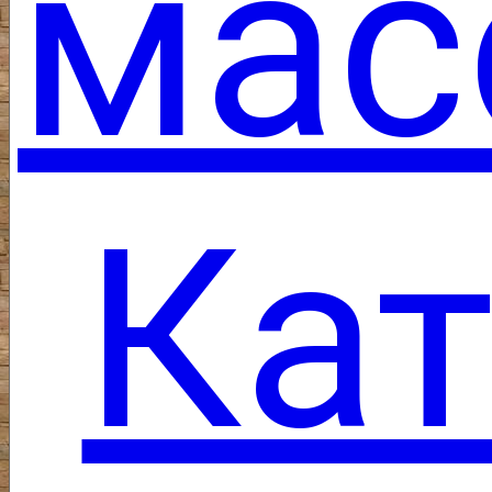
мас
Кат